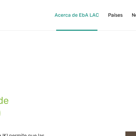
Acerca de EbA LAC
Países
N
de
)
IKI permite que las